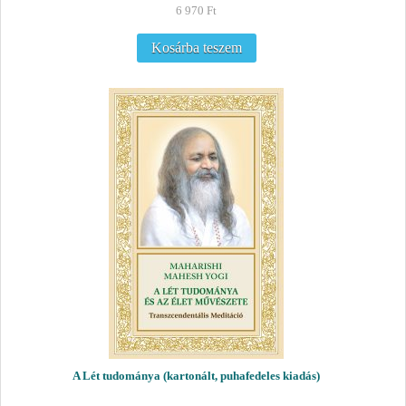
6 970
Ft
Kosárba teszem
A Lét tudománya (kartonált, puhafedeles kiadás)