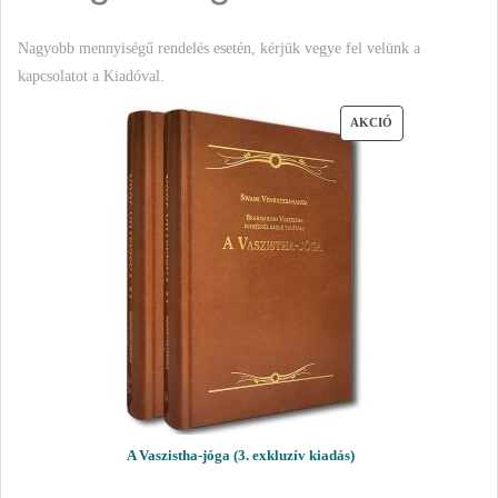
Nagyobb mennyiségű rendelés esetén, kérjük vegye fel velünk a
kapcsolatot a Kiadóval.
AKCIÓS
AKCIÓ
TERMÉK
A Vaszistha-jóga (3. exkluzív kiadás)