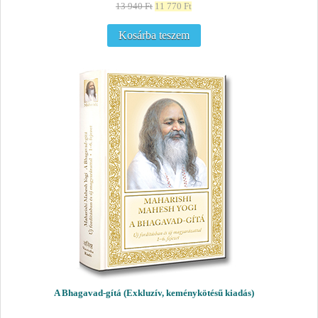
13 940
Ft
11 770
Ft
Kosárba teszem
A Bhagavad-gítá (Exkluzív, keménykötésű kiadás)