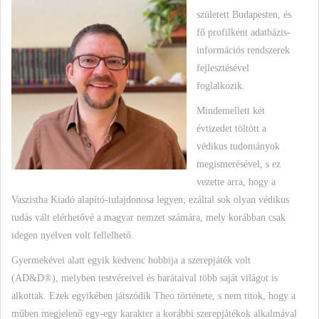
született Budapesten, és
fő profilként adatbázis-
információs rendszerek
fejlesztésével
foglalkozik.
Mindemellett két
évtizedet töltött a
védikus tudományok
megismerésével, s ez
vezette arra, hogy a
Vaszistha Kiadó alapító-tulajdonosa legyen; ezáltal sok olyan védikus
tudás vált elérhetővé a magyar nemzet számára, mely korábban csak
idegen nyelven volt fellelhető.
Gyermekévei alatt egyik kedvenc hobbija a szerepjáték volt
(AD&D®), melyben testvéreivel és barátaival több saját világot is
alkottak. Ezek egyikében játszódik Theo története, s nem titok, hogy a
műben megjelenő egy-egy karakter a korábbi szerepjátékok alkalmával