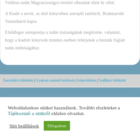
Védikus tudás Magyarországra történő elhozását tűzte ki célul.
A Kiadó a nevét, az első könyvében szereplő tanítóról, Brahmarishi
Vaszistháról kapta.
Elsődleges szempontja a tudás tisztaságának megőrzése, valamint,
hogy a kiadott könyveik minden esetben felérjenek a bennük foglalt
tudás méltóságához.
Szerződési feltételek
|
Gyakran ismételt kérdések
|
Adatvédelem
|
Szállítási feltételek
Weboldalunkon sütiket használunk. További részleteket a
Tájékoztató a sütikről
oldalon olvashat.
Süti beállítások
Elfogadom