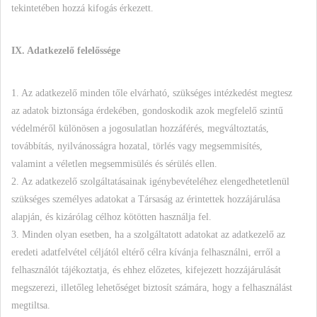
tekintetében hozzá kifogás érkezett.
IX. Adatkezelő felelőssége
1. Az adatkezelő minden tőle elvárható, szükséges intézkedést megtesz
az adatok biztonsága érdekében, gondoskodik azok megfelelő szintű
védelméről különösen a jogosulatlan hozzáférés, megváltoztatás,
továbbítás, nyilvánosságra hozatal, törlés vagy megsemmisítés,
valamint a véletlen megsemmisülés és sérülés ellen.
2. Az adatkezelő szolgáltatásainak igénybevételéhez elengedhetetlenül
szükséges személyes adatokat a Társaság az érintettek hozzájárulása
alapján, és kizárólag célhoz kötötten használja fel.
3. Minden olyan esetben, ha a szolgáltatott adatokat az adatkezelő az
eredeti adatfelvétel céljától eltérő célra kívánja felhasználni, erről a
felhasználót tájékoztatja, és ehhez előzetes, kifejezett hozzájárulását
megszerezi, illetőleg lehetőséget biztosít számára, hogy a felhasználást
megtiltsa.