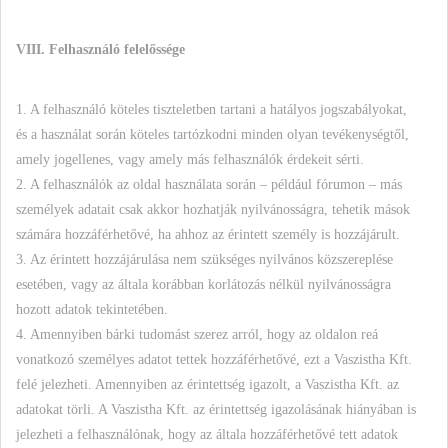
VIII. Felhasználó felelőssége
1. A felhasználó köteles tiszteletben tartani a hatályos jogszabályokat,
és a használat során köteles tartózkodni minden olyan tevékenységtől,
amely jogellenes, vagy amely más felhasználók érdekeit sérti.
2. A felhasználók az oldal használata során – például fórumon – más
személyek adatait csak akkor hozhatják nyilvánosságra, tehetik mások
számára hozzáférhetővé, ha ahhoz az érintett személy is hozzájárult.
3. Az érintett hozzájárulása nem szükséges nyilvános közszereplése
esetében, vagy az általa korábban korlátozás nélkül nyilvánosságra
hozott adatok tekintetében.
4. Amennyiben bárki tudomást szerez arról, hogy az oldalon reá
vonatkozó személyes adatot tettek hozzáférhetővé, ezt a Vaszistha Kft.
felé jelezheti. Amennyiben az érintettség igazolt, a Vaszistha Kft. az
adatokat törli. A Vaszistha Kft. az érintettség igazolásának hiányában is
jelezheti a felhasználónak, hogy az általa hozzáférhetővé tett adatok