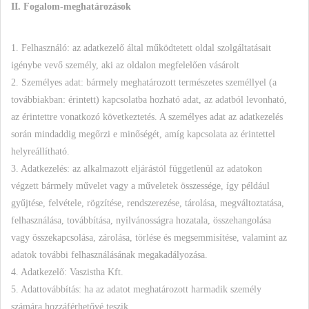
II. Fogalom-meghatározások
1. Felhasználó: az adatkezelő által működtetett oldal szolgáltatásait
igénybe vevő személy, aki az oldalon megfelelően vásárolt
2. Személyes adat: bármely meghatározott természetes személlyel (a
továbbiakban: érintett) kapcsolatba hozható adat, az adatból levonható,
az érintettre vonatkozó következtetés. A személyes adat az adatkezelés
során mindaddig megőrzi e minőségét, amíg kapcsolata az érintettel
helyreállítható.
3. Adatkezelés: az alkalmazott eljárástól függetlenül az adatokon
végzett bármely művelet vagy a műveletek összessége, így például
gyűjtése, felvétele, rögzítése, rendszerezése, tárolása, megváltoztatása,
felhasználása, továbbítása, nyilvánosságra hozatala, összehangolása
vagy összekapcsolása, zárolása, törlése és megsemmisítése, valamint az
adatok további felhasználásának megakadályozása.
4. Adatkezelő: Vaszistha Kft.
5. Adattovábbítás: ha az adatot meghatározott harmadik személy
számára hozzáférhetővé teszik.