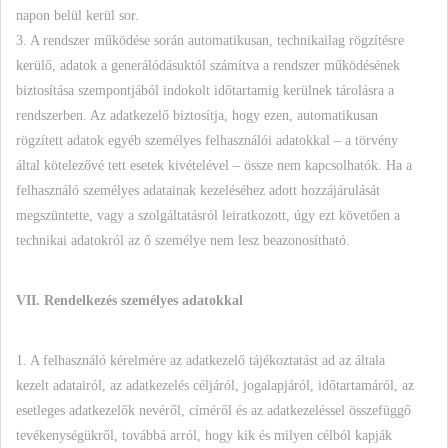
napon belül kerül sor.
3. A rendszer működése során automatikusan, technikailag rögzítésre
kerülő, adatok a generálódásuktól számítva a rendszer működésének
biztosítása szempontjából indokolt időtartamig kerülnek tárolásra a
rendszerben. Az adatkezelő biztosítja, hogy ezen, automatikusan
rögzített adatok egyéb személyes felhasználói adatokkal – a törvény
által kötelezővé tett esetek kivételével – össze nem kapcsolhatók. Ha a
felhasználó személyes adatainak kezeléséhez adott hozzájárulását
megszüntette, vagy a szolgáltatásról leiratkozott, úgy ezt követően a
technikai adatokról az ő személye nem lesz beazonosítható.
VII. Rendelkezés személyes adatokkal
1. A felhasználó kérelmére az adatkezelő tájékoztatást ad az általa
kezelt adatairól, az adatkezelés céljáról, jogalapjáról, időtartamáról, az
esetleges adatkezelők nevéről, címéről és az adatkezeléssel összefüggő
tevékenységükről, továbbá arról, hogy kik és milyen célból kapják