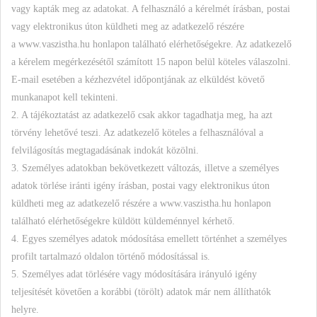
vagy kapták meg az adatokat. A felhasználó a kérelmét írásban, postai
vagy elektronikus úton küldheti meg az adatkezelő részére
a www.vaszistha.hu honlapon található elérhetőségekre. Az adatkezelő
a kérelem megérkezésétől számított 15 napon belül köteles válaszolni.
E-mail esetében a kézhezvétel időpontjának az elküldést követő
munkanapot kell tekinteni.
2. A tájékoztatást az adatkezelő csak akkor tagadhatja meg, ha azt
törvény lehetővé teszi. Az adatkezelő köteles a felhasználóval a
felvilágosítás megtagadásának indokát közölni.
3. Személyes adatokban bekövetkezett változás, illetve a személyes
adatok törlése iránti igény írásban, postai vagy elektronikus úton
küldheti meg az adatkezelő részére a www.vaszistha.hu honlapon
található elérhetőségekre küldött küldeménnyel kérhető.
4. Egyes személyes adatok módosítása emellett történhet a személyes
profilt tartalmazó oldalon történő módosítással is.
5. Személyes adat törlésére vagy módosítására irányuló igény
teljesítését követően a korábbi (törölt) adatok már nem állíthatók
helyre.