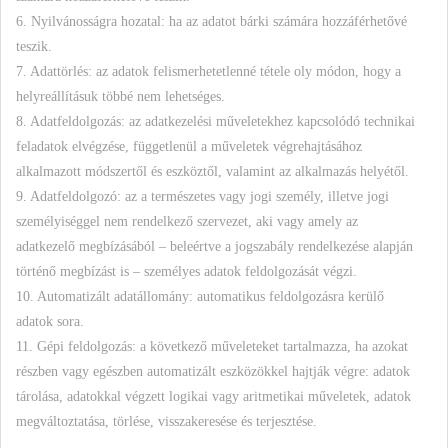
6. Nyilvánosságra hozatal: ha az adatot bárki számára hozzáférhetővé
teszik.
7. Adattörlés: az adatok felismerhetetlenné tétele oly módon, hogy a
helyreállításuk többé nem lehetséges.
8. Adatfeldolgozás: az adatkezelési műveletekhez kapcsolódó technikai
feladatok elvégzése, függetlenül a műveletek végrehajtásához
alkalmazott módszertől és eszköztől, valamint az alkalmazás helyétől.
9. Adatfeldolgozó: az a természetes vagy jogi személy, illetve jogi
személyiséggel nem rendelkező szervezet, aki vagy amely az
adatkezelő megbízásából – beleértve a jogszabály rendelkezése alapján
történő megbízást is – személyes adatok feldolgozását végzi.
10. Automatizált adatállomány: automatikus feldolgozásra kerülő
adatok sora.
11. Gépi feldolgozás: a következő műveleteket tartalmazza, ha azokat
részben vagy egészben automatizált eszközökkel hajtják végre: adatok
tárolása, adatokkal végzett logikai vagy aritmetikai műveletek, adatok
megváltoztatása, törlése, visszakeresése és terjesztése.