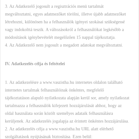
3. Az Adatkezelő jogosult a regisztrációs menü tartalmát
megváltoztatni, egyes adatmezőket törölni, illetve újabb adatmezőket
létrehozni, különösen ha a felhasználók igényei szokásai szükségessé
vagy indokolttá teszik. A változásokról a felhasználókat legkésőbb a
módosítások igénybevételét megelőzően 15 nappal tájékoztatja.
4. Az Adatkezelő nem jogosult a megadott adatokat megváltoztatni.
IV. Adatkezelés célja és feltételei
1. Az adatkezelésre a www.vaszistha.hu internetes oldalon található
internetes tartalmak felhasználóinak önkéntes, megfelelő
tájékoztatáson alapuló nyilatkozata alapján kerül sor, amely nyilatkozat
tartalmazza a felhasználók kifejezett hozzájárulását ahhoz, hogy az
oldal használata során közölt személyes adataik felhasználásra
kerüljenek. Az adatkezelés jogalapja az érintett önkéntes hozzájárulása.
2. Az adatkezelés célja a www.vaszistha.hu URL alatt elérhető
szolgáltatások nyújtásának biztosítása. Ezen belül: