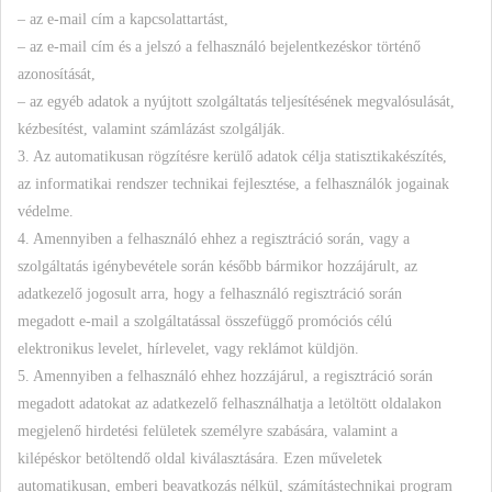
– az e-mail cím a kapcsolattartást,
– az e-mail cím és a jelszó a felhasználó bejelentkezéskor történő
azonosítását,
– az egyéb adatok a nyújtott szolgáltatás teljesítésének megvalósulását,
kézbesítést, valamint számlázást szolgálják.
3. Az automatikusan rögzítésre kerülő adatok célja statisztikakészítés,
az informatikai rendszer technikai fejlesztése, a felhasználók jogainak
védelme.
4. Amennyiben a felhasználó ehhez a regisztráció során, vagy a
szolgáltatás igénybevétele során később bármikor hozzájárult, az
adatkezelő jogosult arra, hogy a felhasználó regisztráció során
megadott e-mail a szolgáltatással összefüggő promóciós célú
elektronikus levelet, hírlevelet, vagy reklámot küldjön.
5. Amennyiben a felhasználó ehhez hozzájárul, a regisztráció során
megadott adatokat az adatkezelő felhasználhatja a letöltött oldalakon
megjelenő hirdetési felületek személyre szabására, valamint a
kilépéskor betöltendő oldal kiválasztására. Ezen műveletek
automatikusan, emberi beavatkozás nélkül, számítástechnikai program