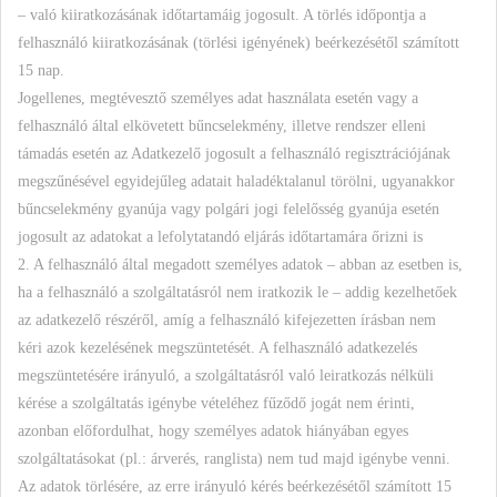
– való kiiratkozásának időtartamáig jogosult. A törlés időpontja a
felhasználó kiiratkozásának (törlési igényének) beérkezésétől számított
15 nap.
Jogellenes, megtévesztő személyes adat használata esetén vagy a
felhasználó által elkövetett bűncselekmény, illetve rendszer elleni
támadás esetén az Adatkezelő jogosult a felhasználó regisztrációjának
megszűnésével egyidejűleg adatait haladéktalanul törölni, ugyanakkor
bűncselekmény gyanúja vagy polgári jogi felelősség gyanúja esetén
jogosult az adatokat a lefolytatandó eljárás időtartamára őrizni is
2. A felhasználó által megadott személyes adatok – abban az esetben is,
ha a felhasználó a szolgáltatásról nem iratkozik le – addig kezelhetőek
az adatkezelő részéről, amíg a felhasználó kifejezetten írásban nem
kéri azok kezelésének megszüntetését. A felhasználó adatkezelés
megszüntetésére irányuló, a szolgáltatásról való leiratkozás nélküli
kérése a szolgáltatás igénybe vételéhez fűződő jogát nem érinti,
azonban előfordulhat, hogy személyes adatok hiányában egyes
szolgáltatásokat (pl.: árverés, ranglista) nem tud majd igénybe venni.
Az adatok törlésére, az erre irányuló kérés beérkezésétől számított 15