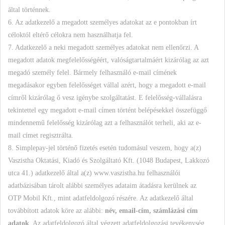
által történnek.
6. Az adatkezelő a megadott személyes adatokat az e pontokban írt
céloktól eltérő célokra nem használhatja fel.
7. Adatkezelő a neki megadott személyes adatokat nem ellenőrzi. A
megadott adatok megfelelősségéért, valóságtartalmáért kizárólag az azt
megadó személy felel. Bármely felhasználó e-mail címének
megadásakor egyben felelősséget vállal azért, hogy a megadott e-mail
címről kizárólag ő vesz igénybe szolgáltatást. E felelősség-vállalásra
tekintettel egy megadott e-mail címen történt belépésekkel összefüggő
mindennemű felelősség kizárólag azt a felhasználót terheli, aki az e-
mail címet regisztrálta.
8. Simplepay-jel történő fizetés esetén tudomásul veszem, hogy a(z)
Vaszistha Oktatási, Kiadó és Szolgáltató Kft. (1048 Budapest, Lakkozó
utca 41.) adatkezelő által a(z) www.vaszistha.hu felhasználói
adatbázisában tárolt alábbi személyes adataim átadásra kerülnek az
OTP Mobil Kft., mint adatfeldolgozó részére. Az adatkezelő által
továbbított adatok köre az alábbi:
név, email-cím, számlázási cím
adatok
. Az adatfeldolgozó által végzett adatfeldolgozási tevékenység