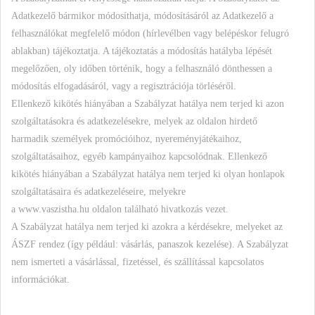
Adatkezelő bármikor módosíthatja, módosításáról az Adatkezelő a
felhasználókat megfelelő módon (hírlevélben vagy belépéskor felugró
ablakban) tájékoztatja. A tájékoztatás a módosítás hatályba lépését
megelőzően, oly időben történik, hogy a felhasználó dönthessen a
módosítás elfogadásáról, vagy a regisztrációja törléséről.
Ellenkező kikötés hiányában a Szabályzat hatálya nem terjed ki azon
szolgáltatásokra és adatkezelésekre, melyek az oldalon hirdető
harmadik személyek promócióihoz, nyereményjátékaihoz,
szolgáltatásaihoz, egyéb kampányaihoz kapcsolódnak. Ellenkező
kikötés hiányában a Szabályzat hatálya nem terjed ki olyan honlapok
szolgáltatásaira és adatkezeléseire, melyekre
a www.vaszistha.hu oldalon található hivatkozás vezet.
A Szabályzat hatálya nem terjed ki azokra a kérdésekre, melyeket az
ÁSZF rendez (így például: vásárlás, panaszok kezelése). A Szabályzat
nem ismerteti a vásárlással, fizetéssel, és szállítással kapcsolatos
információkat.