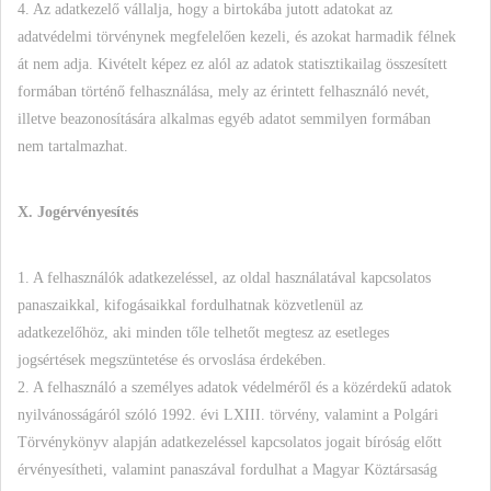
4. Az adatkezelő vállalja, hogy a birtokába jutott adatokat az
adatvédelmi törvénynek megfelelően kezeli, és azokat harmadik félnek
át nem adja. Kivételt képez ez alól az adatok statisztikailag összesített
formában történő felhasználása, mely az érintett felhasználó nevét,
illetve beazonosítására alkalmas egyéb adatot semmilyen formában
nem tartalmazhat.
X. Jogérvényesítés
1. A felhasználók adatkezeléssel, az oldal használatával kapcsolatos
panaszaikkal, kifogásaikkal fordulhatnak közvetlenül az
adatkezelőhöz, aki minden tőle telhetőt megtesz az esetleges
jogsértések megszüntetése és orvoslása érdekében.
2. A felhasználó a személyes adatok védelméről és a közérdekű adatok
nyilvánosságáról szóló 1992. évi LXIII. törvény, valamint a Polgári
Törvénykönyv alapján adatkezeléssel kapcsolatos jogait bíróság előtt
érvényesítheti, valamint panaszával fordulhat a Magyar Köztársaság