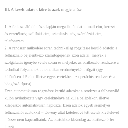
III. A kezelt adatok köre és azok megjelenése
1. A felhasználó döntése alapján megadható adat: e-mail cím, kereszt-
és vezetéknév, szállítási cím, számlázási név, számlázási cím,
telefonszám.
2. A rendszer működése során technikailag rögzítésre kerülő adatok: a
felhasználó bejelentkező számítógépének azon adatai, melyek a
szolgáltatás igénybe vétele során és melyeket az adatkezelő rendszere a
technikai folyamatok automatikus eredményeként rögzít (így
különösen: IP cím, illetve egyes esetekben az operációs rendszer és a
böngésző típusa).
Ezen automatikusan rögzítésre kerülő adatokat a rendszer a felhasználó
külön nyilatkozata vagy cselekménye nélkül a belépéskor, illetve
kilépéskor automatikusan naplózza. Ezen adatok egyéb személyes
felhasználói adatokkal – törvény által kötelezővé tett esetek kivételével
– össze nem kapcsolhatók. Az adatokhoz kizárólag az adatkezelő fér
hozzá.