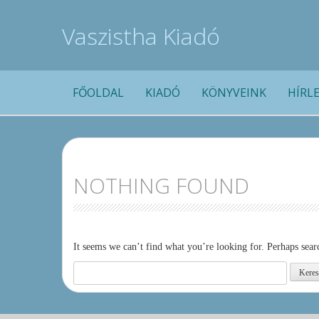
Vaszistha Kiadó
SKIP
FŐOLDAL
KIADÓ
KÖNYVEINK
HÍRL
TO
CONTENT
NOTHING FOUND
It seems we can’t find what you’re looking for. Perhaps sear
Keresés: