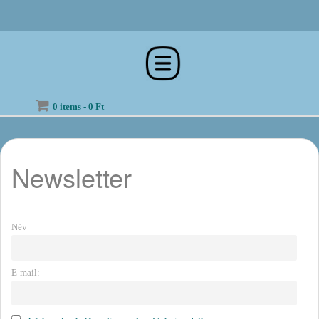
SKIP
TO
CONTENT
0 items -
0
Ft
Newsletter
Név
E-mail: