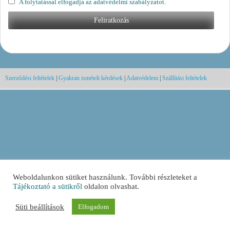
A folytatással elfogadja az adatvédelmi szabályzatot.
Szerződési feltételek
|
Gyakran ismételt kérdések
|
Adatvédelem
|
Szállítási feltételek
Weboldalunkon sütiket használunk. További részleteket a
Tájékoztató a sütikről
oldalon olvashat.
Süti beállítások
Elfogadom