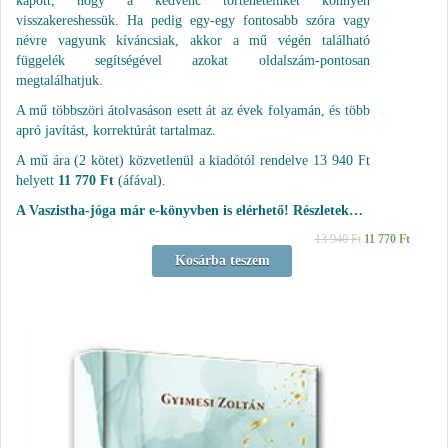
kapott, hogy a kedvenc történeteinket könnyen
visszakereshessük. Ha pedig egy-egy fontosabb szóra vagy
névre vagyunk kíváncsiak, akkor a mű végén található
függelék segítségével azokat oldalszám-pontosan
megtalálhatjuk.
A mű többszöri átolvasáson esett át az évek folyamán, és több
apró javítást, korrektúrát tartalmaz.
A mű ára (2 kötet) közvetlenül a kiadótól rendelve 13 940 Ft
helyett
11 770 Ft
(áfával).
A Vaszistha-jóga már e-könyvben is elérhető! Részletek…
13 940
Ft
11 770
Ft
Kosárba teszem