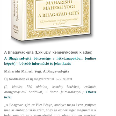
A Bhagavad-gítá (Exkluzív, keménykötésű kiadás)
A Bhagavad-gítá bölcsessége a hétköznapokban
(online
képzés) – bővebb információ és jelentkezés
Maharishi Mahesh Yogi: A Bhagavad-gítá
Új fordításban és új magyarázattal 1–6. fejezet
(2. kiadás, 560 oldalon, kemény kötésben, exkluzív
aranyprégelésű borítóval, 2 darab jelzőszalaggal.)
Olvass
bele!
„A Bhagavad-gítá az Élet Fénye, amelyet maga Isten gyújtott
meg az ember oltárán azért, hogy az emberiséget megmentse a
tudatlanságtól és a szenvedéstől. Egy olyan időtlen szentirat