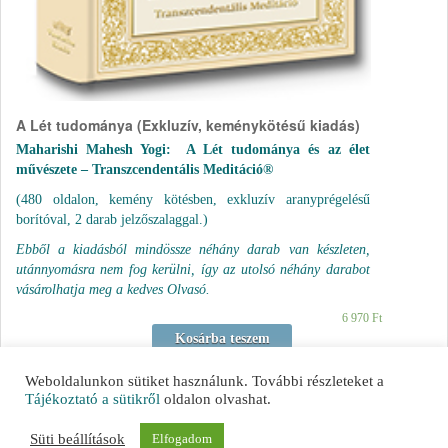
A Lét tudománya (Exkluzív, keménykötésű kiadás)
Maharishi Mahesh Yogi: A Lét tudománya és az élet
művészete – Transzcendentális Meditáció®
(480 oldalon, kemény kötésben, exkluzív aranyprégelésű
borítóval, 2 darab jelzőszalaggal.)
Ebből a kiadásból mindössze néhány darab van készleten,
utánnyomásra nem fog kerülni, így az utolsó néhány darabot
vásárolhatja meg a kedves Olvasó.
6 970
Ft
Kosárba teszem
Weboldalunkon sütiket használunk. További részleteket a
Tájékoztató a sütikről
oldalon olvashat.
Süti beállítások
Elfogadom