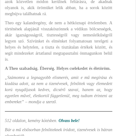
azok közvetlen módon kerülnek feltárásra, de akadnak
olyanok is, akik örömüket lelik abban, ha a sorok között
megbújva találhatnak rá.
Theo egy kalandregény, de nem a hétköznapi értelemben. A
történések alapjánál visszaköszönnek a védikus bölcsességek,
akár igazságosságról, tisztességről vagy nemeslelkűségről
legyen szó. Szívünket és elménket folyamatosan terelgeti a
helyes és helytelen, a tiszta és tisztátalan értékek között, és
segít mindezeket ártatlanul megtapasztalni önmagunkon belül
is.
A Theo szabadság. Éberség. Helyes cselekedet és életöröm.
„Számomra a legnagyobb elismerés, amit e mű megírása és
kiadása adott, az nem a tizenévesek, felnőttek vagy élemedett
korú nyugdíjasok kedves, dicsérő szavai, hanem az, hogy
egyetlen művel, életkortól függetlenül, meg tudtam érinteni az
embereket” – mondja a szerző.
512 oldalon, kemény kötésben.
Olvass bele!
Bár a mű elsősorban felnőtteknek íródott, tizenévesek is bátran
olvashatják.