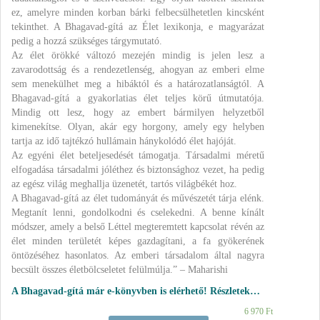
ez, amelyre minden korban bárki felbecsülhetetlen kincsként
tekinthet. A Bhagavad-gítá az Élet lexikonja, e magyarázat
pedig a hozzá szükséges tárgymutató.
Az élet örökké változó mezején mindig is jelen lesz a
zavarodottság és a rendezetlenség, ahogyan az emberi elme
sem menekülhet meg a hibáktól és a határozatlanságtól. A
Bhagavad-gítá a gyakorlatias élet teljes körű útmutatója.
Mindig ott lesz, hogy az embert bármilyen helyzetből
kimenekítse. Olyan, akár egy horgony, amely egy helyben
tartja az idő tajtékzó hullámain hánykolódó élet hajóját.
Az egyéni élet beteljesedését támogatja. Társadalmi méretű
elfogadása társadalmi jóléthez és biztonsághoz vezet, ha pedig
az egész világ meghallja üzenetét, tartós világbékét hoz.
A Bhagavad-gítá az élet tudományát és művészetét tárja elénk.
Megtanít lenni, gondolkodni és cselekedni. A benne kínált
módszer, amely a belső Léttel megteremtett kapcsolat révén az
élet minden területét képes gazdagítani, a fa gyökerének
öntözéséhez hasonlatos. Az emberi társadalom által nagyra
becsült összes életbölcseletet felülmúlja.” – Maharishi
A Bhagavad-gítá már e-könyvben is elérhető! Részletek…
6 970
Ft