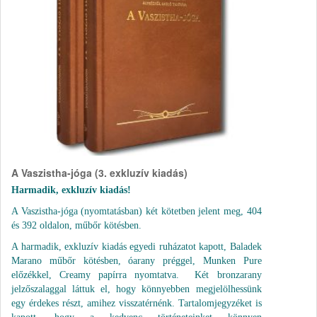
A Vaszistha-jóga (3. exkluzív kiadás)
Harmadik, exkluzív kiadás!
A Vaszistha-jóga (nyomtatásban) két kötetben jelent meg, 404
és 392 oldalon, műbőr kötésben.
A harmadik, exkluzív kiadás egyedi ruházatot kapott, Baladek
Marano műbőr kötésben, óarany préggel, Munken Pure
előzékkel, Creamy papírra nyomtatva. Két bronzarany
jelzőszalaggal láttuk el, hogy könnyebben megjelölhessünk
egy érdekes részt, amihez visszatérnénk. Tartalomjegyzéket is